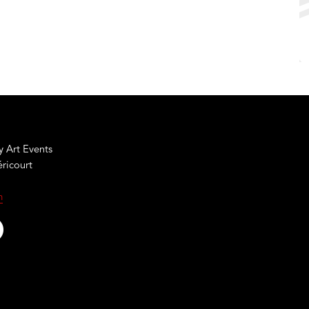
 Art Events
éricourt
m