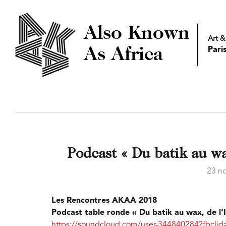
Also Known
Art &
As Africa
Pari
Podcast « Du batik au wax
23 n
Les Rencontres AKAA 2018
Podcast table ronde « Du batik au wax, de l’I
https://soundcloud.com/user-344840284?fbc