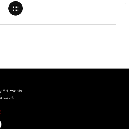
 Art Events
éricourt
m