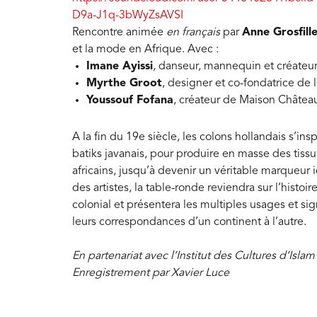
D9a-J1q-3bWyZsAVSI
Rencontre animée
en français
par
Anne Grosfill
et la mode en Afrique. Avec :
Imane Ayissi
, danseur, mannequin et créateu
Myrthe Groot
, designer et co-fondatrice de
Youssouf Fofana
, créateur de Maison Châte
A la fin du 19e siècle, les colons hollandais s’in
batiks javanais, pour produire en masse des tis
africains, jusqu’à devenir un véritable marqueur i
des artistes, la table-ronde reviendra sur l’histoi
colonial et présentera les multiples usages et sign
leurs correspondances d’un continent à l’autre.
En partenariat avec l’Institut des Cultures d’Islam
Enregistrement par Xavier Luce