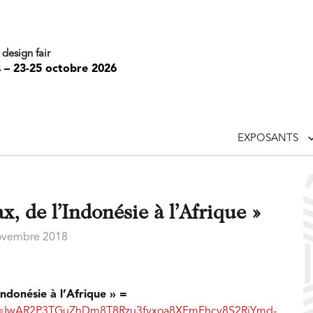
 design fair
s – 23-25 octobre 2026
EXPOSANTS
, de l’Indonésie à l’Afrique »
ovembre 2018
ndonésie à l’Afrique » =
lid=IwAR2P3TGuZhDm8T8Rzu3fvxoa8XFmFhcv8S2RiYmd-