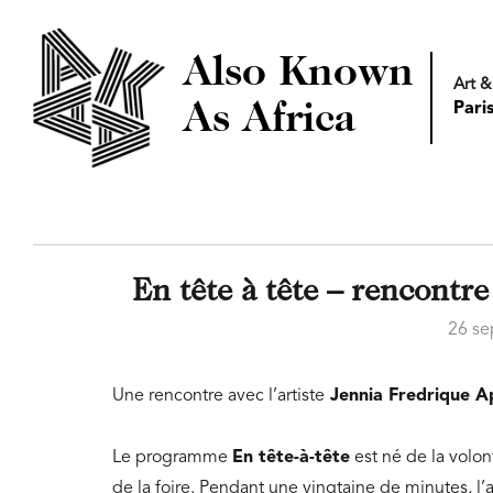
Also Known
Art &
As Africa
Pari
En tête à tête – rencontr
26 s
Une rencontre avec l’artiste
Jennia Fredrique A
Le programme
En tête-à-tête
est né de la volont
de la foire. Pendant une vingtaine de minutes, l’